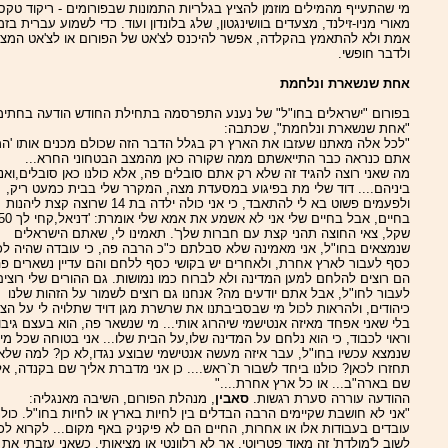
מי שהתעייף מהמילים מוזמן להציץ בגלריות התמונות שבפורומים - ריקוד טקסי
מאורי מניו-זילנד, מצעדים בוושינגטון, שלג בלונדון ועוד. כדי לשמוע עברית בזמ
אמת ולא להתאמץ בהקלדה, אפשר להיכנס לצ'אט של הפורום או לצ'אט המצ
ולדבר חופשי.
אחת שנשארת ונלחמת
בפורום "ישראלים בחו"ל" של נענע התפרסמה בתחילת החודש הודעה בחתי
"אחת שנשארת ונלחמת", שכתבה:
"לכל אלה מאתנו שעזבו את הארץ רק בגלל הדבר הזה שכולם מכנים אותו 'המ
אתם כנראה כבר התייאשתם ממה שקורה כאן מהמצב הבטחוני החרא...
מה שאני רוצה להגיד זה שלא רק אתם סובלים פה, אלא כולנו כאן סובלים,ואני
ביניהם.... דוד שלי מת בפיגוע במסעדת מצה, המקרר שלי בבית כמעט ריק,
ולפעמים פשוט בא לי להתאבד, כי אני כולה ילדה בת 14 שרוצה קצת ליהנות
בחיים, אבל בחיים שלי אני לא אשמע את אמא שלי אומרת: 'דניאל,
שקל, צאי החוצה תהני קצת עם חברות שלך'. תאמינו לי, שאתם הישראלים
שנמצאים בחו"ל, אני מאמינה שלא סבלתם כ"כ הרבה פה, כי עובדה שהיה ל
כסף לעבור לארץ אחרת, ולאחרים יש בקושי כסף ללחם והם עדיין נשארים פה
הם רוצים להלחם למען המדינה ולא לברוח כמו נמושות. גם ההורים שלי רוצים
לעבור לחו"ל, אבל אתם יודעים מה? אנחנו גם רוצים לשמור על הזהות שלנו
כיהודים, ולהראות לכול מי שבסביבתנו את שרשרת מגן דויד שתלויה לי על הצו
בלי שאני אפחד מאיזה אנטישמי שיהרוג אותי... מי שנשאר פה, הוא בעצם גיבו
וראוי לכבוד, כי הוא נלחם על המדינה שלו,על הבית שלו... אני בטוחה שכל מי
שנמצא עכשיו בחו"ל, עבר איזה מעשה אנטישמי שבוצע נגדו,לא כן? למה שלא
תחזרו לכאן? כולנו ביחד לשבור ת`ראש.... כן אני מדברת אליך שם בקנדה, אל
שם בארה"ב... או כל ארץ אחרת...."
ההודעה עוררה סערת רגשות.
סאבין
, מנהלת הפורום, השיבה מאנגליה:
"אני לא חושבת שקיימים הרבה הבדלים בין לחיות בארץ או לחיות בחו"ל. כולנ
עובדים בעבודות אלו או אחרות, החיים הם לא פיקניק באף מקום... לקרוא לכו
לשוב ל'מולדת' זה מאוד פטריוטי, אך לא רלוונטי או מציאותי. כשאני עזבתי את