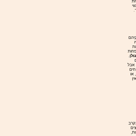
ות
וי
.
יהם
ת
פחות
ולן
.
 אבל
חים
 או
ין
בקרב
ים
ת,