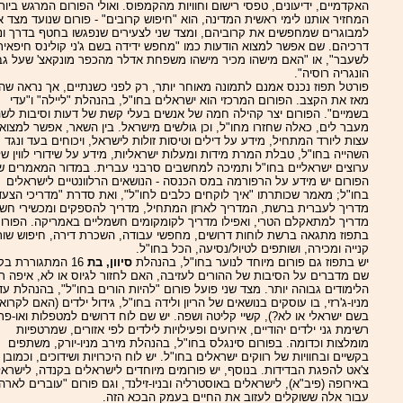
האקדמיים, ידיעונים, טפסי רישום וחוויות מהקמפוס. ואולי הפורום המרגש ביות
המחזיר אותנו לימי ראשית המדינה, הוא "חיפוש קרובים" - פורום שנועד מצד 
למבוגרים שמחפשים את קרוביהם, ומצד שני לצעירים שנפגשו בחטף בדרך ונ
דרכיהם. שם אפשר למצוא הודעות כמו "מחפש ידידה בשם ג'ני קולינס חיפאית
לשעבר", או "האם מישהו מכיר מישהו משפחת אדלר מהכפר מונקאצ' שעל גב
הונגריה רוסיה".
פורטל תפוז נכנס אמנם לתמונה מאוחר יותר, רק לפני כשנתיים, אך נראה שה
מאז את הקצב. הפורום המרכזי הוא ישראלים בחו"ל, בהנהלת "ליילה" ו"עדי
בשמיים". הפורום יצר קהילה חמה של אנשים בעלי קשת של דעות וסיבות לש
מעבר לים, כאלה שחזרו מחו"ל, וכן גולשים מישראל. בין השאר, אפשר למצוא
עצות ליורד המתחיל, מידע על דילים וטיסות זולות לישראל, ויכוחים בעד ונגד
השהייה בחו"ל, טבלת המרת מידות ומעלות ישראליות, מידע על שידורי לווין ש
ערוצים ישראליים בחו"ל ותמיכה למחשבים סרבני עברית. במדור המאמרים ש
הפורום יש מידע על הרפורמה במס הכנסה - הנושאים הרלוונטיים לישראלים
בחו"ל; מאמר שכותרתו "איך לוקחים כלבים לחו"ל", ואת סדרת "מדריכי הצעדן
מדריך לעברית ברשת, המדריך לארזן המתחיל, מדריך להספקים ומכשירי חש
מדריך למתאקלם הטרי, ואפילו מדריך לקומקומים חשמליים באמריקה. הפורו
בתפוז מתגאה ברשת לוחות דרושים, מחפשי עבודה, השכרת דירה, חיפוש שות
קנייה ומכירה, ושותפים לטיול/נסיעה, הכל בחו"ל.
יש בתפוז גם פורום מיוחד לנוער בחו"ל, בהנהלת
סיוון, בת
16 המתגוררת בק
שם מדברים על הסיבות של ההורים לעזיבה, האם לחזור לגיוס או לא, איפה 
הלימודים גבוהה יותר. מצד שני פועל פורום "להיות הורים בחו"ל", בהנהלת עד
מניו-ג'רזי, בו עוסקים בנושאים של הריון ולידה בחו"ל, גידול ילדים (האם לקרוא
בשם ישראלי או לא?), קשיי קליטה ושפה. יש שם לוח דרושים למטפלות ואו-פר,
רשימת גני ילדים יהודיים, אירועים ופעילויות לילדים לפי אזורים, שמרטפיות
מומלצות וכדומה. בפורום סינגלס בחו"ל, בהנהלת מירב מניו-יורק, משתפים
בקשיים ובחוויות של רווקים ישראלים בחו"ל. יש לוח היכרויות ושידוכים, וכמובן 
צ'אט להפגת הבדידות. בנוסף, יש פורומים מיוחדים לישראלים בקנדה, לישראל
באירופה (פיב"א), לישראלים באוסטרליה ובניו-זילנד, וגם פורום "עוברים לארה
עבור אלה ששוקלים לעזוב את החיים בעמק הבכא הזה.