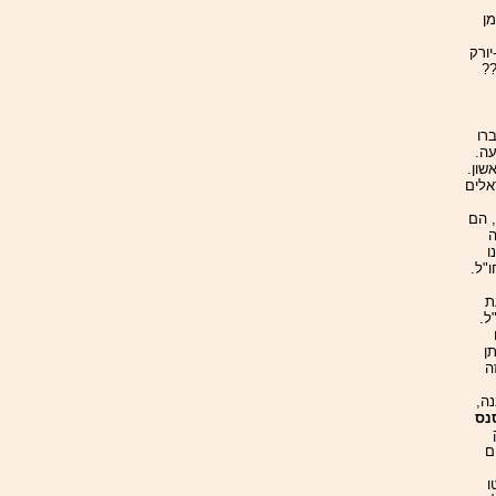
ן
יורק
?
רו
ה.
שון.
אלים
 הם
ה
ו
"ל.
ת
ל.
ן
ה
ה,
נס
ם
ו