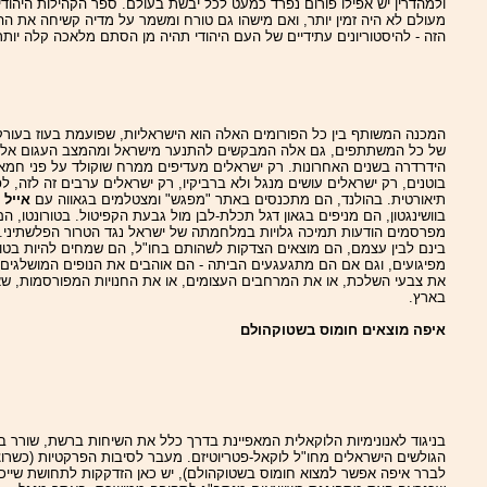
ולמהדרין יש אפילו פורום נפרד כמעט לכל יבשת בעולם. ספר הקהילות היהודי
מעולם לא היה זמין יותר, ואם מישהו גם טורח ומשמר על מדיה קשיחה את ההו
הזה - להיסטוריונים עתידיים של העם היהודי תהיה מן הסתם מלאכה קלה יותר
המכנה המשותף בין כל הפורומים האלה הוא הישראליות, שפועמת בעוז בעורק
של כל המשתתפים, גם אלה המבקשים להתנער מישראל ומהמצב העגום אליו
הידרדרה בשנים האחרונות. רק ישראלים מעדיפים ממרח שוקולד על פני חמא
בוטנים, רק ישראלים עושים מנגל ולא ברביקיו, רק ישראלים ערבים זה לזה, ל
תיאורטית. בהולנד, הם מתכנסים באתר "מפגש" ומצטלמים בגאווה עם
אייל ג
בוושינגטון, הם מניפים בגאון דגל תכלת-לבן מול גבעת הקפיטול. בטורונטו, הם
מפרסמים הודעות תמיכה גלויות במלחמתה של ישראל נגד הטרור הפלשתיני.
בינם לבין עצמם, הם מוצאים הצדקות לשהותם בחו"ל, הם שמחים להיות בטו
מפיגועים, וגם אם הם מתגעגעים הביתה - הם אוהבים את הנופים המושלגים,
את צבעי השלכת, או את המרחבים העצומים, או את החנויות המפורסמות, שא
בארץ.
איפה מוצאים חומוס בשטוקהולם
בניגוד לאנונימיות הלוקאלית המאפיינת בדרך כלל את השיחות ברשת, שורר 
הגולשים הישראלים מחו"ל לוקאל-פטריוטיזם. מעבר לסיבות הפרקטיות (כשרוצ
לברר איפה אפשר למצוא חומוס בשטוקהולם), יש כאן הזדקקות לתחושת שייכו