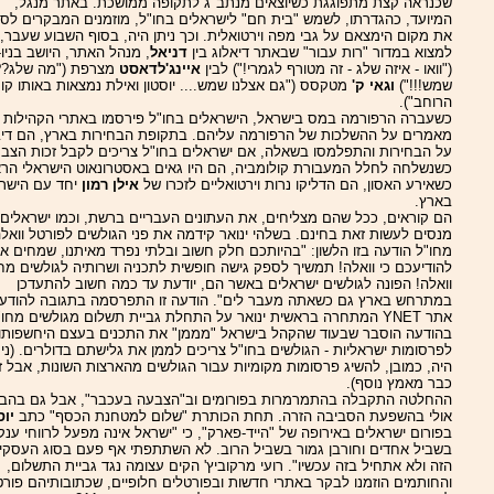
שכנראה קצת מתפוגגת כשיוצאים מנתב"ג לתקופה ממושכת. באתר מנגל,
המיועד, כהגדרתו, לשמש "בית חם" לישראלים בחו"ל, מוזמנים המבקרים לסמ
את מקום הימצאם על גבי מפה וירטואלית. וכך ניתן היה, בסוף השבוע שעבר,
למצוא במדור "רות עבור" שבאתר דיאלוג בין
דניאל
, מנהל האתר, היושב בניו-
("וואו - איזה שלג - זה מטורף לגמרי!") לבין
איינג'לדאסט
מצרפת ("מה שלג??
שמש!!!")
וגאי ק'
מטקסס ("גם אצלנו שמש.... יוסטון ואילת נמצאות באותו קו
הרוחב").
כשעברה הרפורמה במס בישראל, הישראלים בחו"ל פירסמו באתרי הקהילות
מאמרים על ההשלכות של הרפורמה עליהם. בתקופת הבחירות בארץ, הם דיב
על הבחירות והתפלמסו בשאלה, אם ישראלים בחו"ל צריכים לקבל זכות הצבע
כשנשלחה לחלל המעבורת קולומביה, הם היו גאים באסטרונאוט הישראלי הרא
כשאירע האסון, הם הדליקו נרות וירטואליים לזכרו של
אילן רמון
יחד עם הישר
בארץ.
הם קוראים, ככל שהם מצליחים, את העתונים העבריים ברשת, וכמו ישראלים,
מנסים לעשות זאת בחינם. בשלהי ינואר קידמה את פני הגולשים לפורטל וואל
מחו"ל הודעה בזו הלשון: "בהיותכם חלק חשוב ובלתי נפרד מאיתנו, שמחים אנ
להודיעכם כי וואלה! תמשיך לספק גישה חופשית לתכניה ושרותיה לגולשים מחו
וואלה! הפונה לגולשים ישראלים באשר הם, יודעת עד כמה חשוב להתעדכן
במתרחש בארץ גם כשאתה מעבר לים". הודעה זו התפרסמה בתגובה להודע
אתר YNET המתחרה בראשית ינואר על התחלת גביית תשלום מגולשים מחו"
בהודעה הוסבר שבעוד שהקהל בישראל "מממן" את התכנים בעצם היחשפותו
לפרסומות ישראליות - הגולשים בחו"ל צריכים לממן את גלישתם בדולרים. (נית
היה, כמובן, להשיג פרסומות מקומיות עבור הגולשים מהארצות השונות, אבל ז
כבר מאמץ נוסף).
ההחלטה התקבלה בהתמרמרות בפורומים וב"הצבעה בעכבר", אבל גם בהבנ
אולי בהשפעת הסביבה הזרה. תחת הכותרת "שלום למטחנת הכסף" כתב
יוס
בפורום ישראלים באירופה של "הייד-פארק", כי "ישראל אינה מפעל לרווחי ענק
בשביל אחדים וחורבן גמור בשביל הרוב. לא השתתפתי אף פעם בסוג העסקי
הזה ולא אתחיל בזה עכשיו". רועי מרקוביץ' הקים עצומה נגד גביית התשלום,
והחותמים הוזמנו לבקר באתרי חדשות ובפורטלים חלופיים, שכתובותיהם פורט