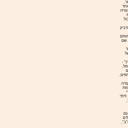
ר,
אחד
פרדו
ול
דביק
הותם
 שם
ל
ל
" -
מל,
ם
פים,
נדה.
רמת
י
 לילד
גם
ים
"ב",