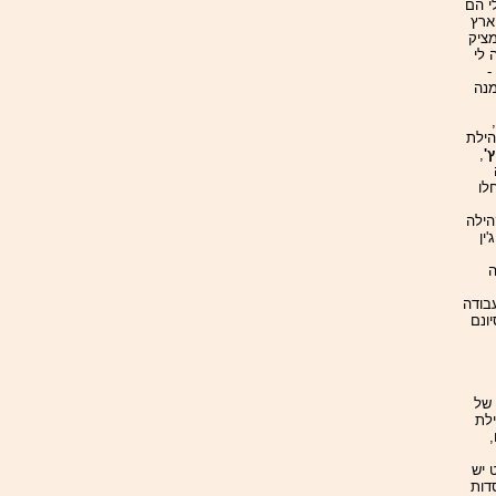
211 חתימות. אולי הם
ארץ
ציק
 לי
-
מנה
הילת
'
,
לו
הילה
ין
ה
בודה
ונם
 של
לת
 יש
דות