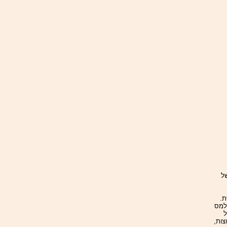
ל
ת.
למס
ל
צות,