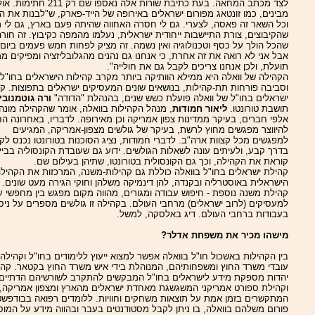
לצד מכתב המחאה. בעת כתיבת שורות אלה נאספו שם רק 
מבינים, כמו זונטאג מפורום ישראלים באירופה של הייד-פארק, ש"לבנות את ה
וכל השאר זה פאסה, לצערי. גם לי חסרה האחווה שהיתה פעם בארץ, גם לי מ
שהקיבוצים, צורת התיישבות ייחודית ישראלית, נעלמו מהמפה כקיבוץ. זה חורה
שהכל הולך על כסף וטכנולוגיה ואין נשמה. זה מציק לפחות חמש פעמים ביום 
אבל אני לא רואה את זה אחרת, כי אנחנו גם נהנים מהגלובליזציה ומפיקים מ
תועלת, ולכן אנחנו צריכים לקבל גם את חולייה".
הקהילה של וואלה היא ממילא הוותיקה ביותר מקרב קהילות הישראלים בחו"ל,
וסביבה פורחות תת-קהילות, בנושאים שונים המעסיקים ישראלים בתפוצות. ק
ישראלים בחו"ל של וואלה פועלת כשש שנים, בהנהלת "הדודה"
ורה גוטמנוביץ
תושבת טורונטו.
ליאור חמודות
, מנהל הקהילות בוואלה, אומר שהקהילה מונה
אלפי חברים, בעיקר ממדינות צפון אמריקה וכן מאירופה. לדבריו, באחרונה הח
להיווצר מפגשים מחוץ לרשת, בעיקר של גולשים מצפון-אמריקה, המגיעים
למפגשים מכל קצוות ארה"ב. לדברי חמודות, נציג הסוכנות בטורונטו נכנס לק
בדרך קבע, ולעיתים עונה לשאלות הגולשים. ידוע גם שעובדת הקונסוליה בבייג'
קוראת את הקהילה, וכך גם הקונסולית בטורונטו, שתיהן בעילום שם.
קהילת ישראלים בחו"ל בוואלה כוללת גם קהילות-משנה, המרכזות את הקהיל
הישראלית באוסטרליה ובקנדה, להן דינמיקה משלהן וחוקי הגירה מעט שונים.
קהילת משנה נוספת - חיפוש עבודה ומגורים, מהווה מקום מפגש בין מחפשי ע
למעסיקים (לרוב ישראלים) מרחבי העולם. בקהילה זו גולשים מספרים על ניסי
בעבודות ברחבי העולם. דיג באלסקה, למשל.
מישהו מכיר את משפחת אדלר?
בין הקהילות באשכול חו"ל בוואלה אפשר למצוא ייעוץ ללימודים בחו"ל וקהילה
עובדי משרד החוץ ומשפחותיהם, המנוהלת בידי איש משרד החוץ בקטאר. קהי
יהדות מספקת מידע לישראלים בחו"ל המבקשים להתקרב לשורשיהם הדתיים,
וקהילת ספורט אמריקני המשגשגת מאחדת ישראלים מהארץ ומצפון אמריקה,
המתקשרים בזמן אמת על תוצאות משחקים וחוויות. ללומדים רפואה בבודפשט
פורום משלהם בוואלה, בו ניתן לקבל מסטודנטים בעבר ובהווה מידע על המוס