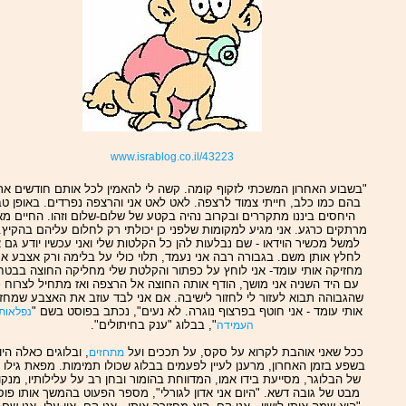
www.israblog.co.il/43223
"בשבוע האחרון המשכתי לזקוף קומה. קשה לי להאמין לכל אותם חודשים אר
בהם כמו כלב, חייתי צמוד לרצפה. לאט לאט אני והרצפה נפרדים. באופן טב
היחסים ביננו מתקררים ובקרוב נהיה בקטע של שלום-שלום וזהו. החיים מא
מרתקים כרגע. אני מגיע למקומות שלפני כן יכולתי רק לחלום עליהם בהקיץ.
למשל מכשיר הוידאו - שם נבלעות להן כל הקלטות שלי ואני עכשיו יודע גם א
לחלץ אותן משם. בגבורה רבה אני נעמד, תלוי כולי על בלימה ורק אצבע א
מחזיקה אותי עומד- אני לוחץ על כפתור והקלטת שלי מחליקה החוצה בבטח
עם היד השניה אני מושך, הודף אותה החוצה אל הרצפה ואז מתחיל לצרוח כ
שהגבוהה תבוא לעזור לי לחזור לישיבה. אם אני לבד עוזב את האצבע שמחז
אותי עומד - אני חוטף בפרצוף נוגרה. לא נעים", נכתב בפוסט בשם "
נפלאות 
", בבלוג "ענק בחיתולים".
העמידה
ככל שאני אוהבת לקרוא על סקס, על תככים ועל
, ובלוגים כאלה היו 
מתחזים
בשפע בזמן האחרון, מרענן לעיין לפעמים בבלוג שכולו תמימות. מפאת גילו 
של הבלוגר, מסייעת בידו אמו, המדווחת בהומור ובחן רב על עלילותיו, מנק
מבט של גובה דשא. "היום אני אדון לגורלי", מספר הפעוט בהמשך אותו פוס