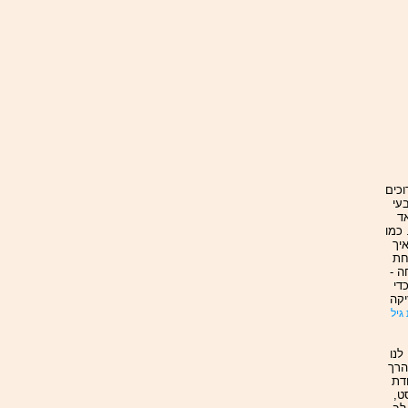
וכים
עי
ד
 כמו
יך
חת
ה -
די
יקה
גיל
לנו
הרך
ודת
ט,