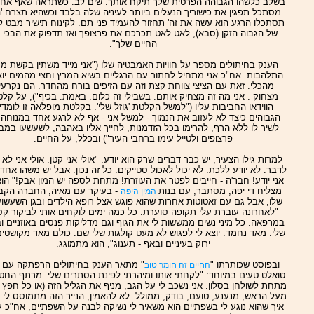
בשלב כלשהו הגבוהה הפרטית שלך תיקח אותך. שים לב. כשתראה שאף אחד
מסתכל תפגין את כישוריך הנעלים ביותר לעיניה שלה בלבד וכשהיא תצרח '
תסתכלו הרגע הוא עשה את זה' תחזור להעמיד פני תם. לקינוח תישיר מבט לע
של הגבוה הזקן (סבא), לאט לאט תכרכם את פרצופך ואז תדפוק את הבכי 
החיים שלך".
הענק בחיתולים מספר על חוויות האמבטיה שלו ("אני מייד משתין בקשת מר
התלהבות. אח"כ אני מתחיל לחתור עם הרגליים בשיא המרץ וחצי מהמים יוצ
מהכלי. זאת עם הציצי צווחת קצת וזה עם הזיפים בורח מהחדר. הם נקרעי
מצחוק . אני מה זה מצחיק אותם. בשבילי זה כלום. באמת. בכיף"), על קלט
הווידאו החביבות עליו ("למשל הקלטת 'גוזל שלי'. בקלטת מופלאה זו לומדי
הגבוהים כיצד לא לעזוב את הנמוך - למשל אני - אף לא לרגע אחד במנוחה.
לשיר לו ללא הרף, להרימו בכל הזדמנות, לחייך אליו באהבה, לשעשעו במב
פרצופים ולטייל עימו ברחבי העיר") ובכלל, על החיים.
למרות גילו הצעיר, יש כבר דברים שרק הוא יודע. "אולי אני קטן. אולי אני לא 
לדבר. לא יודע ללכת. לא יכול לאכול סטייקים. כל זה נכון. אבל יש משהו אחד
אני יודע! חבר'ה - חייבים לפטר את העוזרת! מתחת לספה יש המון אבק!" הו
מצליח די יפה, מסתבר, עם בנות
- בעיקר עם מאיה, החברה הקב
המין היפה
שלו, אבל גם עם זאטוטות אחרות שהוא פוגש אצל רופא הילדים ובגן השעשוע
"לאחרונה עוברת עלי תקופה סוערת. כל כמה ימים לוקחים אותי לביקור קס
במרפאה. כל מיני נשים ממששות לי את הגוף וגם מדליקות פנסים באוזניים וב
שלי. מאד נחמד. יוצא לי לפגוש לא מעט קולגות שלי שם. כולם מאד מקושטי
ירוק בעיניים ובאף - תענוג", הוא מתמוגג.
ובפוסט שכותרתו "
" מתאר הענק בחיתולים הרפתקה עם ני
החיים זה חומר טוב
טואלט טעים במיוחד: "לקחתי אותו ומיהרתי לפינת הסתרים שלי. מרתף החט
מתחת לשולחן בסלון. אני נשכב לי על הגב, מניף את הגליל הזה (או כל חפץ 
מעל הראש, מנענע, טועם, בודק, ממולל. לא להאמין, הנייר הזה מתמוסס לי 
איך שהוא נוגע לי בשפתיים הוא משאיר לי נשיקה לבנה על השפתיים, אח"כ ע