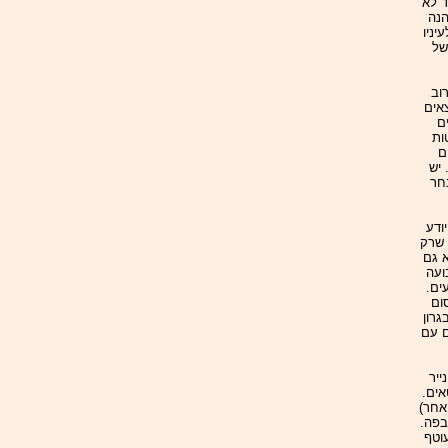
 לא
הנה
יניו
של
וב
אים
ם
ות
ם
 יש
חר
יודע
 שרק
א גם
ועה
ים.
ום
גרון
ם עם
יר
אים.
אחר)
בפה.
וטף