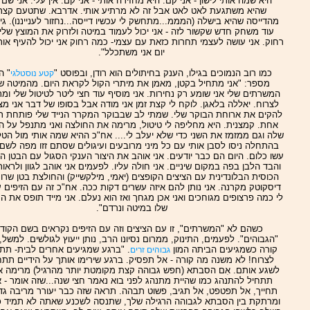
"היא שמה אותי לישון - אני קם. היא מחזירה אותי - אני קם. אין עלי. אני שם
שהיא משתגעת לאט לאט אבל זה לא מרתיע אותי. אדרבא. שתטעם קצת
מהדייסה שהיא בישלה (המממ...מתחשק לי עכשיו דייסה...נחזור לענייננו). גיל
עוד משחק חדש שקשור לזה - אני יכול לעמוד במיטה ולזרוק את המוצץ שלי 
רחוק. אני עושה לעצמי תחרות כזאת עם עצמי- כמה רחוק אני יכול להעיף אותו
יום אני משתכלל".
כמו רוב הנמוכים בגילו, הענק בחיתולים הוא רודן, ובפוסט "
" ה
קטע נוסטלגי
מספר: "אני מתחיל בקטן, מאמן את מיתרי הקול לקראת היום. מהמיטה ש
המשרתים שלי אני שומע רק נחירות. אני מוסיף עוד חצי ליטר לטיטול שלי ומ
לצרוח. יאללה בלאגן. לוקח לי קצת זמן אני מודה אבל בסופו של דבר אני מצ
להקים את ארוחת הבוקר שלי. שמתי לב שבבוקר המקרר הנייד שלי פותחת רק
אחת. קמצנית. היא מחליפה לי טיטול, מרימה את החולצה ואני מתנפל על הצ
שלה וגם ממזמז את השני כדי שלא יעלב לי.... אח"כ ההיא שמה אותי מול הטלו
בהתחלה ניסו לסבן אותי עם כל מיני מרובעים ועיגולים שסתם זזו מפה לשם 
עשו כלום. היום הם כבר יודעים. אני אוהב את היצור הענקי הסגול עם הבטן הי
והבד הלבן בפה במקום שיניים. אני חולה עליו. לפעמים אני אוהב לגוון ולראו
הכוסית הבלונדינית עם הציצים הקופצים (יאמי, מילקשייק) והחולצת בטן שרו
דיסקוטק מקרנה. אני נותן להם איזה עשרים דקות ככה. אח"כ זה עם הזיפים 
לי כמה פרצופים מגוחכים ואני אכן מגחך ואז הוא נעלם. אני מייד תופס את ה
שלו במיטה ונרדם".
כשהם לא "המשרתים", זו עם הציצים וזה עם הזיפים נקראים בשם הקוד
"הגבוהים". לפעמים, התינוק, ממרום נסיונו הרב, נותן ייעוץ לגולשים. למשל,
קורה כשמגיעים הביתה המון
. "ברגע שמגיעים אחרים לבית- תת
גבוהים זרים
לצרוח! לא משנה מה קורה - אל תפסיק. ברגע שירימו אותך על הידיים תתח
לשגע אותם. אִם הסבתא (חפש גבוהה קצת מקומטת יותר מהרגיל) מרימה א
תתחיל להתנהג כמו שהיית מתנהג לפני בוא נאמר חצי שנה...שזה אומר - 
תחייך, אל תפטפט, אל תגיב, פשוט תבהה. תראה שזה כבר יעורר מריבה גד
ומרתקת בין הסבתא לגבוהה הרגילה שלך, שתנסה לשכנע שאתה לא תמיד כ