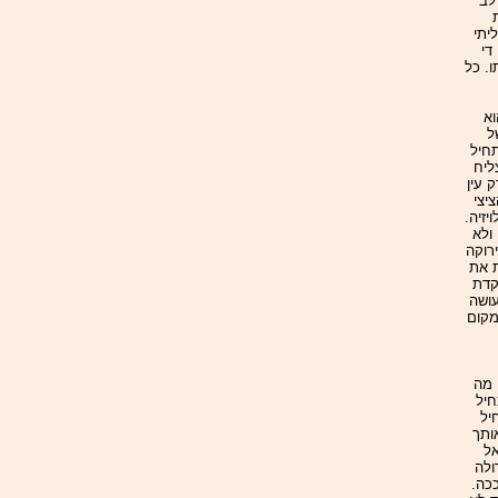
 לב
יתי
די
. כל
וא
ל
תחיל
ליח
 עין
יצי
יזיה.
ולא
רוקה
ת את
קדת
עושה
מקום
 מה
חיל
יל
ותך
אל
ולה
כה.