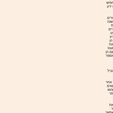
חמיש
ידע
רים.
ישנה
ת
ים
ו.
יע
ולה: ערכים, מטרות, הזדהות אישית וארגונית ועוד. מצגות PowerPoint הן
וח
עומד בראש Institute
ת גם הן
מספר
ביל
 אחר
נאים
הוא
תר
את
אפשר