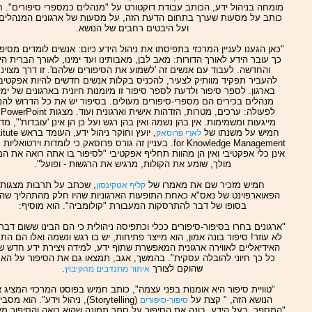
מומחה בניהול ידע, הכותב עבודת דוקטורט על "מנהלים כמספרי סיפורים". 
כותב על מסעות שערך בתחום הדעת הזה, על מסעות של ארגונים המנהלים 
ועל היבטים רחבים של הנושא.
"כאן הגענו לעניין המרכזי בתפיסתו את ניהול הידע כיום: אנשים לומדים מסיפו
כך עובר הידע לאורך הדורות: מאב לבן, מאבותינו ועד ימינו, לאורך הברית ה
והחדשה. לעבוד עם אנשים זה 'לשמוע את הסיפורים שלהם'. זו דרך מצוינ
להעביר תפקיד מוותיק לצעיר, להכניס בקלות אנשים חדשים להיות אפקטיבי
בארגון. לספר סיפור ולדעת לספר סיפור זו מיומנות חיונית בארגונים של ימינ
מנהלים בכירים הם מספרי-סיפורים מעולים. בסיפור יש את כל הדרוש להנ
לפע
מייגעות ומשמימות. אין בהן נשמה ואין בהן רגש ועל כן הן אינן 'עובדות'", מדו
חמיש על משנתו של
, יועץ וחוקר ניהול ידע, ה
לארי פרוסאק
for Knowledge Management. בעניין זה גורס פרוסאק כי לומדות וירטואליו
אינן כלי אפקטיבי ואין הן מהוות תחליף אפקטיבי "לסיפור בו אתה רואה את ה
מולך, שומע את הקולות, מרגיש את הרגשות - ופועל".
חמיש מזכיר שם את מאמרו של
, שכתב על תרבות מצגות
קליף אטקינסון
הפאוארפוינט של נאס"א כאחת התופעות הארגוניות שהיו חלק מהתהליך שהו
בסופו של דבר להתרסקות המעבורת "קולומביה". הוא מוסיף:
"ארגונים בחרו בסיפור-סיפורים ככלי וכתפיסה ניהולית כי הם הבינו ששום דבר
לא עוזר! סיפור בונה אמון, הוא מייצר פתיחות, יש בו רגש ונשמה ואלו הם הת
האידיאליים לאווירה ארגונית המאפשרת שתוף ידע, למידה ויצירת ידע חדש ש
כל כך חיוני להובלה עסקית". בהמשך, אגב, תמצאו גם את הסיפור על הא
שהוקם לצורך
.
איתור מתנדבים מהקיבוץ
"טוויית סיפור היא אומנות בפני עצמה", כותב חמיש בפוסט המרכזי המציג 
הנושא הזה, " קצת על
(Storytelling), ניהול וידע". הוא מסביר:
סיפור-סיפורים
"המספר, בעל הידע, בונה את הסיפור על סמך תמונה שהוא רואה והסיפור מ