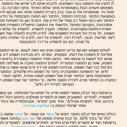
לו להציג את התמונה בפני השומעים, ולהביא אותם לכך שיראו את התמונה. 
משתמש פעמים רבות במטאפורות מתוך עולמו הפנימי, מתוך הסביבה בה ה
פועל וחי. מטאפורות אלו הן אבני בניין ביצירת התמונה אותה הוא מבקש להע
באמצעות הסיפור. מבחינת המספר, הסיפור הוא תמונה המבוססת על הידע 
הסיפור הוא ביטוי ויזואלי רב-ממדי של הידע שלו. כתבתי כאן על תשתיות תומ
אסטרטגיה, טקטיקה ותפעול, והדגשתי את התמונה הויזואלית כתשתית תומ
עשיית החלטות אסטרטגית. המספר, מעוניין להשפיע. להשפיע על עולמו ש
השומע, על ערכיו ועל מערכת המושגים שלו. להניע ולהביא לפעולה אצל השו
ליצור מודעות, הבנה, ליצירת דעה, להשפיע על דעה, להניע כדי שתהיה התבו
על סוגיה, כמו גם להשפיע על דרך ההתבוננות.
לעתים השומע חש שזו בדיוק התמונה אותו הוא רואה לעצמו. או אז התמונ
מסייעת לו ותומכת את דעתו, השקפתו, עמדתו. היא מבחינת השומע ידע קי
שהוא יכול לעשות בו שימוש חוזר. כמעט תמיד התמונה המצטיירת בדמיונו 
השומע, שונה מן התמונה המקורית: לעתים התמונה מעבה או משלימה תמו
הקיימת כבר אצל השומע, מבחינת השומע זהו ידע קיים שהוא עושה בו שימ
חדש. אך ההשפעה האפקטיבית ביותר על השומע היא שלעתים, התמונה
המשתקפת מתוך הסיפור יוצרת אצל השומע תמונה אחרת, חדשה לגמרי. ז
המקרה בו הסיפור מביא ליצירת תמונה חדשה, כך הסיפור יוצר אצל השומע ת
המביאה ליצירת ידע חדש".
ברשימות בצד הבלוג אפשר למצוא מידע על חמיש ועל מפעלותיו, עם קישור
למאמריו, לאתרים, למשאבים חשובים ולספרים מומלצים בתחום ניהול היד
ביניהם, אתר "תמציות מנהלים", אתר מכון "ממרא", אנציקלופדיה של ניהול 
ואתר ישראלי העוסק ב
.
וויזואליזציה של מידע
בחלק האישי של הבלוג מספר חמיש על
עם נשמה, על
שמצא בב
בישול
מכתב
"נחל ים" בסיני 1976, על הבת שחזרה ממסע של
במחנה אושוויץ
אפר ואבק
ברשימות הצד יש קישורים למידענים אחרים, לאתרים שימושים, למאמרים ולמ
שהכין. כדאי לפתוח ב"מסע באתר שלי -
".