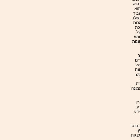
הוא
וא
ביר
שלו.
כות
כת
ל
מע:
ננות
ה
ים
של
נה
וש
ה
מונה
יו
ע.
ידע
סיס
.
צגות