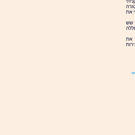
יתי
ורה
זתי את
 שש
ללה
 את
שתי בירות, אחרי 3 עד 6 בירות ואחרי 12 בירות
w