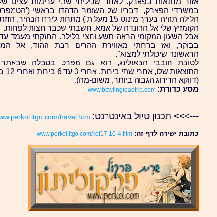
אזור מחנאות בפארק. לאחר שכיליתי שתי ערימות עצים שקנ
במשרדי הפארק, ודבריו של השומר הדהדו בראשי ('הטמפרט
הלילה תהיה בערך מינוס 15 מעלות') מתחת לירח הבהיר, הז
הקומזיץ שלי אל ההונדה של אמא. חשבתי שכבר חצות לפחות.
אבל השעון המקומי הראה תשע וחצי בלילה. החזקתי מעמד עד
בבוקר, ואז ברחתי מאווירת ההרים רבת ההוד, אל המז
הראשונה שיכולתי למצוא".
לטובת חובבי הבאולינג, הוא גם מפרט בטבלה שבאתר
התוצאות שלו, אחרי 
(דווקא הדירוג הגבוה ביותר, משום-מה).
מסע כדורת:
www.bowlingroadtrip.com
--->>> תכנון טיול באינטרנט:
ww.perkol.itgo.com/travel.htm
כתובת ישירה לדף זה:
www.perkol.itgo.com/kef17-10-4.htm