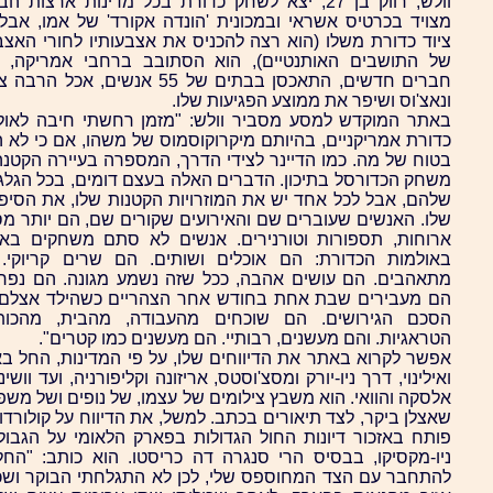
וולש, רווק בן 27, יצא לשחק כדורת בכל מדינות ארצות ה
מצויד בכרטיס אשראי ובמכונית 'הונדה אקורד' של אמו, אבל 
ציוד כדורת משלו (הוא רצה להכניס את אצבעותיו לחורי האצב
של התושבים האותנטיים), הוא הסתובב ברחבי אמריקה, 
חברים חדשים, התאכסן בבתים של 55 אנשים, אכל ה
ונאצ'וס ושיפר את ממוצע הפגיעות שלו.
באתר המוקדש למסע מסביר וולש: "מזמן רחשתי חיבה לאול
כדורת אמריקניים, בהיותם מיקרוקוסמוס של משהו, אם כי לא ה
בטוח של מה. כמו הדיינר לצידי הדרך, המספרה בעיירה הקטנה,
משחק הכדורסל בתיכון. הדברים האלה בעצם דומים, בכל הגלגו
שלהם, אבל לכל אחד יש את המוזרויות הקטנות שלו, את הסיפו
שלו. האנשים שעוברים שם והאירועים שקורים שם, הם יותר מ
ארוחות, תספורות וטורנירים. אנשים לא סתם משחקים באול
באולמות הכדורת: הם אוכלים ושותים. הם שרים קריוקי.
מתאהבים. הם עושים אהבה, ככל שזה נשמע מגונה. הם נפרד
הם מעבירים שבת אחת בחודש אחר הצהריים כשהילד אצלם 
הסכם הגירושים. הם שוכחים מהעבודה, מהבית, מהכות
הטראגיות. והם מעשנים, רבותיי. הם מעשנים כמו קטרים".
אפשר לקרוא באתר את הדיווחים שלו, על פי המדינות, החל באו
ואילינוי, דרך ניו-יורק ומסצ'וסטס, אריזונה וקליפורניה, ועד וושינג
אלסקה והוואי. הוא משבץ צילומים של עצמו, של נופים ושל מש
שאצלן ביקר, לצד תיאורים בכתב. למשל, את הדיווח על קולורדו
פותח באזכור דיונות החול הגדולות בפארק הלאומי על הגבול
ניו-מקסיקו, בבסיס הרי סנגרה דה כריסטו. הוא כותב: "החל
להתחבר עם הצד המחוספס שלי, לכן לא התגלחתי הבוקר ושכ