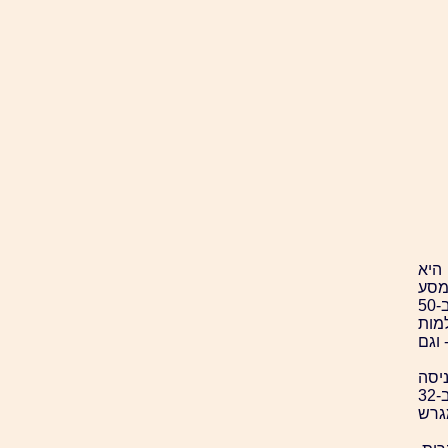
היא
מסע
כדורת", הוא מתאר את נסיעותיו ברחבי ארצות הברית, ב-50
 אולמות
 וגם
יסה
לשחק כדור-יד בכל ארץ ובכל יבשת, והצליח לעשות זאת ב-32
גרש