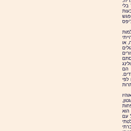
ברית.
בלי
עות
פגש
רבה צ'יפס
מות
ייתי
 או
לים
רים
סתם
ינג
 הם
ים.
לפי
רות
היו
טון,
פחות
 הוא
 עם
טתי
רתי